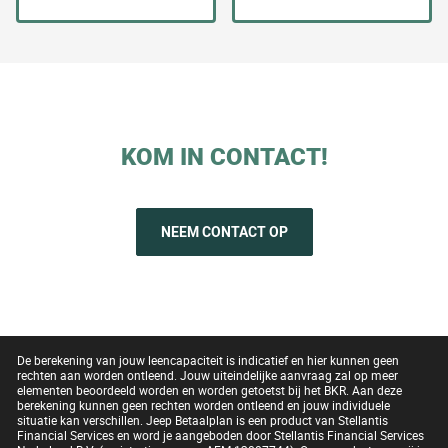
KOM IN CONTACT!
NEEM CONTACT OP
De berekening van jouw leencapaciteit is indicatief en hier kunnen geen
rechten aan worden ontleend. Jouw uiteindelijke aanvraag zal op meer
elementen beoordeeld worden en worden getoetst bij het BKR. Aan deze
berekening kunnen geen rechten worden ontleend en jouw individuele
situatie kan verschillen. Jeep Betaalplan is een product van Stellantis
Financial Services en word je aangeboden door Stellantis Financial Services