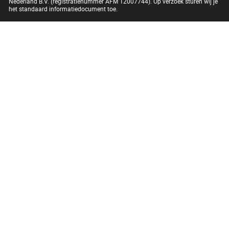
Nederland B.V. (registratienummer AFM 12007744). Op verzoek sturen wij je
het standaard informatiedocument toe.